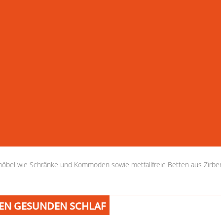
irchen (Landkreis Mühldorf)
t ein Meisterbetrieb der Schreinerinnung. In unserer modern ausgeest
lisiert. So finden Sie bie uns neben metallfreien Betten aus Massivho
ig gesunden Schlaf.
enießen Sie die Ruhe beim Probeliegen.
aten Sie gerne
h gesundes Schlafen" und regelmäßige Weiterbildungen können wir Ihnen
esuchen Sie uns in unserem Schlafstudio in Oberneukirchen im Landkre
mmermöbel wie Schränke und Kommoden sowie metfallfreie Betten aus Zirb
REN GESUNDEN SCHLAF