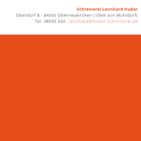
Schreinerei Leonhard Huber
Oberdorf 8 - 84565 Oberneukirchen (10km von Mühldorf)
Tel. 08630 334 -
leonhard@huber-schreinerei.de