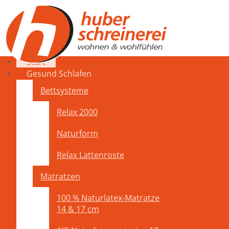
Start
Gesund Schlafen
Bettsysteme
Relax 2000
Naturform
Relax Lattenroste
Matratzen
100 % Naturlatex-Matratze
14 & 17 cm