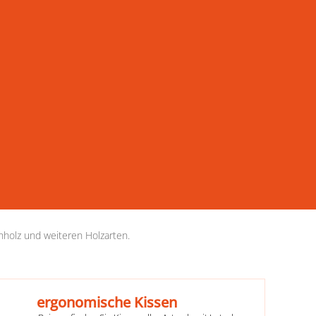
atteten Werkstatt fertigen wir Möbel nach Ihren Wünschen.
lz auch ergonomische Schlafsysteme, natürliche Matratzen
 eine professionelle Beratung garantieren und finden
is Mühldorf.
enholz und weiteren Holzarten.
ergonomische Kissen