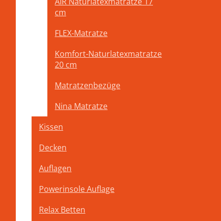
AIR Naturlatexmatratze 17
Das Schlaf
cm
FLEX-Matratze
Komfort-Naturlatexmatratze
Besuch
20 cm
Matratzenbezüge
Nina Matratze
RELA
Kissen
Decken
Auflagen
Schreinerei Huber
Powerinsole Auflage
Relax Betten