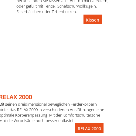
Bei uns finden Sie Kissen aller Art - ob mit Latexkern,
oder gefüllt mit Tencel, Schafschurwollkugeln,
Faserbällchen oder Zirbenflocken.
Kissen
RELAX 2000
Mit seinen dreidimensional beweglichen Ferderkörpern
bietet das RELAX 2000 in verschiedenen Ausführungen eine
optimale Körperanpassung. Mit der Komfortschulterzone
wird die Wirbelsäule noch besser entlastet.
RELAX 2000