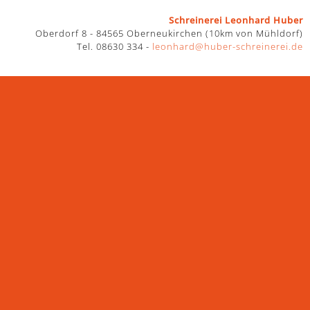
ren >>>
Schreinerei Leonhard Huber
Oberdorf 8 - 84565 Oberneukirchen (10km von Mühldorf)
Tel. 08630 334 -
leonhard@huber-schreinerei.de
ktrosmog. Im Alltag sind wir solchen Überflutungen und
ute Regeneration in der Nacht. Die Kombination aus Holz