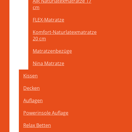
AIR Naturlatexmatratze 17
Wir verwenden für unse
cm
den ätherischen Öl und 
FLEX-Matratze
Komfort-Naturlatexmatratze
20 cm
Matratzenbezüge
Oberfläche der Zirbenbetten
Nina Matratze
Wir verwenden ausschließlich 100 % unbehandeltes massive
Wasseranteil ist niedrig Die Oberfläche bleibt roh, nur so
Kissen
Je nach Wunsch - Form - Höhe – Größe und Holzart fertigen w
Decken
Auflagen
Powerinsole Auflage
Relax Betten