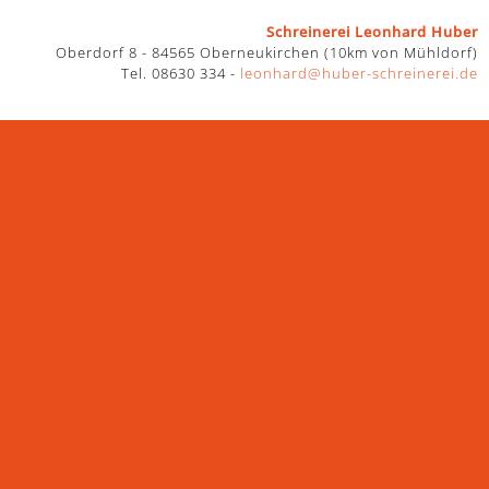
ren >>>
Schreinerei Leonhard Huber
Oberdorf 8 - 84565 Oberneukirchen (10km von Mühldorf)
Tel. 08630 334 -
leonhard@huber-schreinerei.de
ktrosmog. Im Alltag sind wir solchen Überflutungen und
ute Regeneration in der Nacht. Die Kombination aus Holz