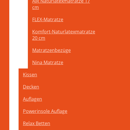
AIR Naturlatexmatratze 17
Wir verwenden für unse
cm
den ätherischen Öl und 
FLEX-Matratze
Komfort-Naturlatexmatratze
20 cm
Matratzenbezüge
Oberfläche der Zirbenbetten
Nina Matratze
Wir verwenden ausschließlich 100 % unbehandeltes massive
Wasseranteil ist niedrig Die Oberfläche bleibt roh, nur so
Kissen
Je nach Wunsch - Form - Höhe – Größe und Holzart fertigen w
Decken
Auflagen
Powerinsole Auflage
Relax Betten