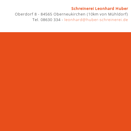
ren >>>
Schreinerei Leonhard Huber
Oberdorf 8 - 84565 Oberneukirchen (10km von Mühldorf)
Tel. 08630 334 -
leonhard@huber-schreinerei.de
ktrosmog. Im Alltag sind wir solchen Überflutungen und
ute Regeneration in der Nacht. Die Kombination aus Holz