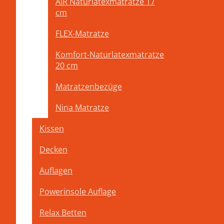
AIR Naturlatexmatratze 17
Wir verwenden für unse
cm
den ätherischen Öl und 
FLEX-Matratze
Komfort-Naturlatexmatratze
20 cm
Matratzenbezüge
Oberfläche der Zirbenbetten
Nina Matratze
Wir verwenden ausschließlich 100 % unbehandeltes massive
Wasseranteil ist niedrig Die Oberfläche bleibt roh, nur so
Kissen
Je nach Wunsch - Form - Höhe – Größe und Holzart fertigen w
Decken
Auflagen
Powerinsole Auflage
Relax Betten